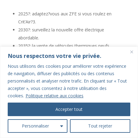
2025?: adaptez?vous aux ZFE si vous roulez en
Crit’Air?3.
2030?: surveillez la nouvelle offre électrique
abordable.
2035?: la vente de véhicules thermiques neufs
s’arrête.
Nous respectons votre vie privée.
2040?: fin du thermique en France, y compris les
Nous utilisons des cookies pour améliorer votre expérience
hybrides simples.
de navigation, diffuser des publicités ou des contenus
personnalisés et analyser notre trafic. En cliquant sur « Tout
Cette chronologie vous aide à situer votre véhicule
accepter », vous consentez à notre utilisation des
dans le temps. On ne vous forcera pas à changer du
cookies.
Politique relative aux cookies
jour au lendemain, mais le monde automobile, lui,
tournera peu à peu la page du thermique.
Accepter tout
Conclusion
Personnaliser
Tout rejeter
Alors, que faut?il retenir de cette
interdiction de
vente des voitures thermiques
?? Elle marque bien