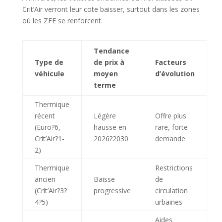
Crit’Air verront leur cote baisser, surtout dans les zones
où les ZFE se renforcent.
Tendance
Type de
de prix à
Facteurs
véhicule
moyen
d’évolution
terme
Thermique
récent
Légère
Offre plus
(Euro?6,
hausse en
rare, forte
Crit’Air?1-
2026?2030
demande
2)
Thermique
Restrictions
ancien
Baisse
de
(Crit’Air?3?
progressive
circulation
4?5)
urbaines
Aides