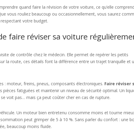
mprendre quand faire la révision de votre voiture, ce qu’elle compren
s. Que vous rouliez beaucoup ou occasionnellement, vous saurez com
n respectant votre budget.
de faire réviser sa voiture régulièreme
isite de contrôle chez le médecin. Elle permet de repérer les petits
r la route, ces détails font la différence entre un trajet tranquille et 
es : moteur, freins, pneus, composants électroniques.
Faire réviser 
s pièces fatiguées et maintenir un niveau de sécurité optimal. Un liqu
 se voit pas… mais ça peut coûter cher en cas de rupture.
u véhicule. Un moteur bien entretenu consomme moins et tourne mieu
nsommation peut grimper de 5 à 10 %. Sans parler du confort : une bo
ée, beaucoup moins fluide.