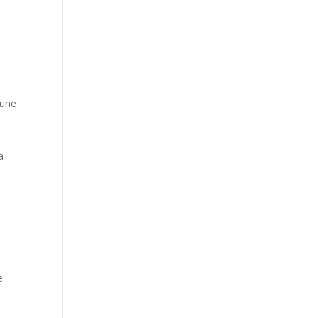
 une
a
e