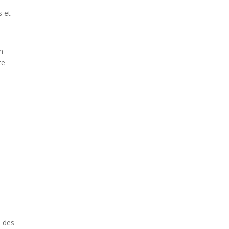
e
s et
on
te
s des