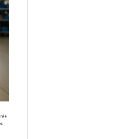
urée
ou