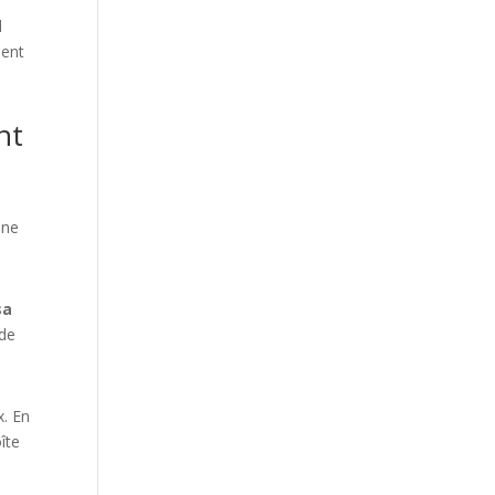
d
ment
nt
une
sa
ide
x. En
îte