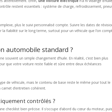
ies attentivement. Enfin,
une voiture électrique
n’a ni vidange d’huil
contrôle restent essentiels : système de charge, refroidissement, pneu
omplexe, plus le suivi personnalisé compte. Suivre les dates de révisi
la fiabilité sur le long terme, surtout pour un véhicule que l’on comp
n automobile standard ?
ine souvent un simple changement d’huile. En réalité, c’est bien plus
our que votre voiture reste fiable et sûre entre deux échéances
 type de véhicule, mais le contenu de base reste le même pour tout le
n carnet d’entretien cohérent.
iquement contrôlés ?
une checklist bien précise. Il s’occupe d’abord du cœur du moteur, pui