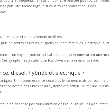
ts courts et fréquents, la révision doit être réalisée plus tôt. Le moteu
rasse plus vite. Même logique si vous roulez souvent sous des
uses.
avec vidange et remplacement de filtres.
 plus de contrôles (freins, suspension, pneumatiques, électronique, et
héance : un voyant moteur qui s’allume, une
consommation anorma
. Ces symptômes justifient parfois d’avancer la révision prévue.
ce, diesel, hybride et électrique ?
caniques. Un moteur essence s’use plus lentement mais consomme u
eillance accrue des filtres et du système d’injection. Sauter une révisi
erme.
ique ne dispense pas d’un entretien classique : l’huile, les plaquettes