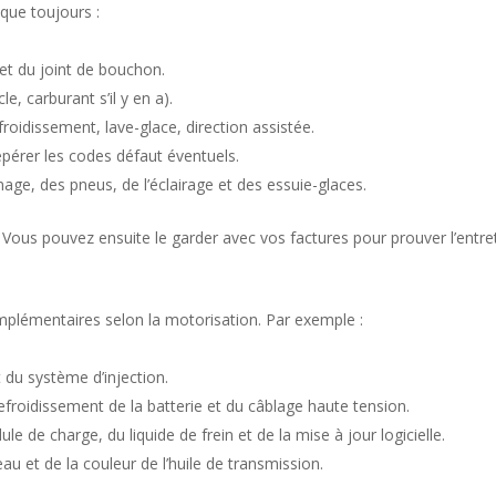
sque toujours :
et du joint de bouchon.
cle, carburant s’il y en a).
efroidissement, lave-glace, direction assistée.
repérer les codes défaut éventuels.
nage, des pneus, de l’éclairage et des essuie-glaces.
. Vous pouvez ensuite le garder avec vos factures pour prouver l’entre
mplémentaires selon la motorisation. Par exemple :
et du système d’injection.
efroidissement de la batterie et du câblage haute tension.
le de charge, du liquide de frein et de la mise à jour logicielle.
u et de la couleur de l’huile de transmission.