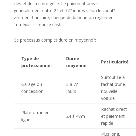
clés et de la carte grise. Le paiement arrive
généralement entre 24 et 72?heures selon le canal?:
virement bancaire, chèque de banque ou règlement
immédiat si reprise cash.
Ce processus complet dure en moyenne?:
Type de
Durée
Particularité
professionnel
moyenne
Surtout lié à
Garage ou
3 à 7?
l’achat d’une
concession
jours
nouvelle
voiture
Rachat direct
Plateforme en
24 à 48?h
et paiement
ligne
rapide
Plus long,