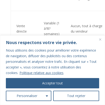
Variable (1
Vente
Aucun, tout à charge
à?8?
directe
du vendeur
semaines)
Nous respectons votre vie privée.
Nous utilisons des cookies pour améliorer votre expérience
Comment choisir selon votre
de navigation, diffuser des publicités ou des contenus
situation
personnalisés et analyser notre trafic. En cliquant sur « Tout
Posez-vous trois questions simples?:
accepter », vous consentez à notre utilisation des
cookies.
Politique relative aux cookies
Ai-je besoin d’un paiement rapide??
Accepter tout
Suis-je prêt à gérer visites et négociation??
Quel prix minimum j’accepte??
Personnaliser
Tout rejeter
Vos réponses dessinent immédiatement la bonne voie.