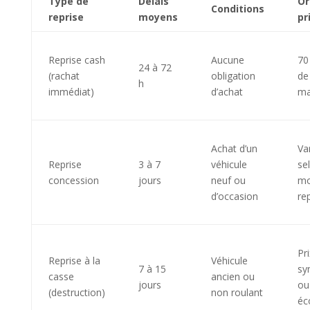
Type de
Délais
Or
Conditions
reprise
moyens
pr
Reprise cash
Aucune
70
24 à 72
(rachat
obligation
de
h
immédiat)
d’achat
ma
Achat d’un
Va
Reprise
3 à 7
véhicule
se
concession
jours
neuf ou
mo
d’occasion
rep
Pri
Reprise à la
Véhicule
7 à 15
sy
casse
ancien ou
jours
ou
(destruction)
non roulant
éc