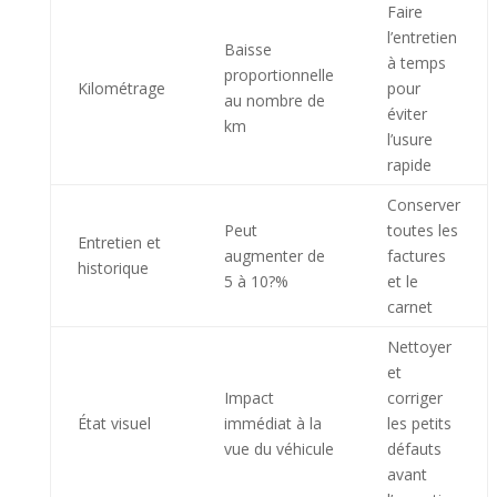
Faire
l’entretien
Baisse
à temps
proportionnelle
Kilométrage
pour
au nombre de
éviter
km
l’usure
rapide
Conserver
Peut
toutes les
Entretien et
augmenter de
factures
historique
5 à 10?%
et le
carnet
Nettoyer
et
Impact
corriger
État visuel
immédiat à la
les petits
vue du véhicule
défauts
avant