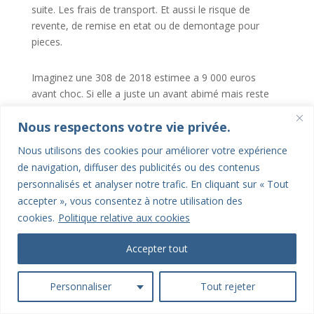
suite. Les frais de transport. Et aussi le risque de
revente, de remise en etat ou de demontage pour
pieces.
Imaginez une 308 de 2018 estimee a 9 000 euros
avant choc. Si elle a juste un avant abimé mais reste
roulante, complete et saine sur sa structure, l’offre ne
Nous respectons votre vie privée.
sera pas la meme que si le moteur a pris, que les
airbags sont sortis et qu’un plateau est obligatoire.
Nous utilisons des cookies pour améliorer votre expérience
de navigation, diffuser des publicités ou des contenus
Donc oui, une voiture tres touchée peut encore garder
personnalisés et analyser notre trafic. En cliquant sur « Tout
une valeur. Parfois faible. Mais reelle. Meme un
accepter », vous consentez à notre utilisation des
vehicule non roulant peut interesser pour ses pieces,
cookies.
Politique relative aux cookies
son moteur encore exploitable, ses trains, ses jantes,
son interieur ou certains elements de carrosserie.
Accepter tout
Ce qui fait monter ou baisser une
estimation de
Personnaliser
Tout rejeter
vehicule accidente
, ce sont surtout des leviers tres
concrets.