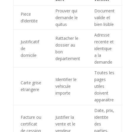
Prouver qui
Document
Piece
demande le
valide et
d’identite
quitus
bien lisible
Adresse
Rattacher le
Justificatif
recente et
dossier au
de
identique
bon
domicile
a la
departement
demande
Toutes les
Identifier le
pages
Carte grise
vehicule
utiles
etrangere
importe
doivent
apparaitre
Date, prix,
Facture ou
Justifier la
identite
certificat
vente et le
des
de cession
vendeur
parties,