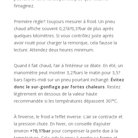
l’imaginez.
Première règle?: toujours mesurer à froid. Un pneu
chaud affiche souvent 0,2?à?0,3?bar de plus après
quelques kilomètres. Si vous contrôlez juste après
avoir roulé pour charger la remorque, cela fausse la
lecture. Attendez deux heures minimum.
Quand il fait chaud, l’air à l’intérieur se dilate. En été, un
manomètre peut montrer 3,2?bars le matin pour 3,5?
bars l’après-midi sur un pneu pourtant inchangé.
Évitez
donc le sur-gonflage par fortes chaleurs
. Restez
légèrement en dessous de la valeur haute
recommandée si les températures dépassent 30?°C.
À l’inverse, le froid a l’effet inverse. L’air se contracte et
la pression chute. En hiver, on conseille d’ajouter
environ
+?0,1?bar
pour compenser la perte due à la
température. Cela aide le pneu à garder sa forme et