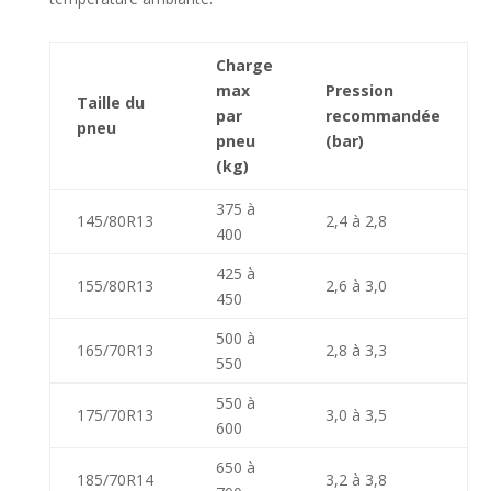
Charge
max
Pression
Taille du
par
recommandée
pneu
pneu
(bar)
(kg)
375 à
145/80R13
2,4 à 2,8
400
425 à
155/80R13
2,6 à 3,0
450
500 à
165/70R13
2,8 à 3,3
550
550 à
175/70R13
3,0 à 3,5
600
650 à
185/70R14
3,2 à 3,8