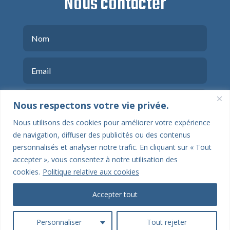
Nous contacter
Nous respectons votre vie privée.
Nous utilisons des cookies pour améliorer votre expérience
de navigation, diffuser des publicités ou des contenus
personnalisés et analyser notre trafic. En cliquant sur « Tout
accepter », vous consentez à notre utilisation des
cookies.
Politique relative aux cookies
ENVOYER
Accepter tout
Personnaliser
Tout rejeter
Copyright © 2026
Wave Leads
-
Plan du site
-
Mentions légales
|
Politique