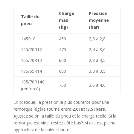
Charge
Pression
Taille du
max
moyenne
pneu
(kg)
(bar)
145R10
450
2,3 à 2,8
155/70R12
475
2,4 à 3,0
165/70R13
600
2,8 à 3,5
175/65R14
650
3,0 à 3,5
195/70R14C
750
3,5 à 4,0
(renforcé)
En pratique, la pression la plus courante pour une
remorque légère tourne entre
2,0?et?3,5?bars
.
Ajustez selon la taille du pneu et la charge réelle. Si la
remorque est vide, restez côté bas?; si elle est pleine,
approchez de la valeur haute.