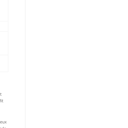
nt
it
Deux