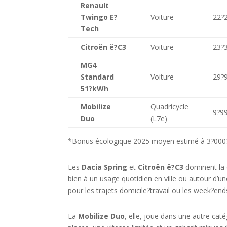
Renault
Twingo E?
Voiture
22?
Tech
Citroën ë?C3
Voiture
23?
MG4
Standard
Voiture
29?
51?kWh
Mobilize
Quadricycle
9?9
Duo
(L7e)
*Bonus écologique 2025 moyen estimé à 3?000?€, 
Les
Dacia Spring
et
Citroën ë?C3
dominent la c
bien à un usage quotidien en ville ou autour d’
pour les trajets domicile?travail ou les week?en
La
Mobilize Duo
, elle, joue dans une autre ca