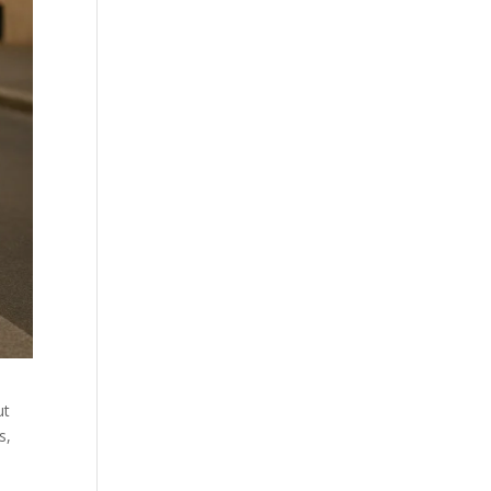
ut
s,