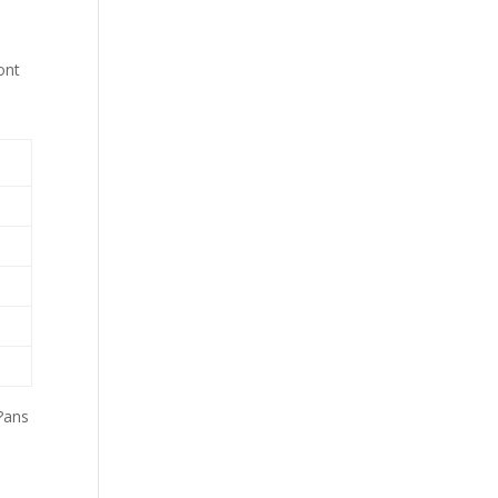
ont
8?ans