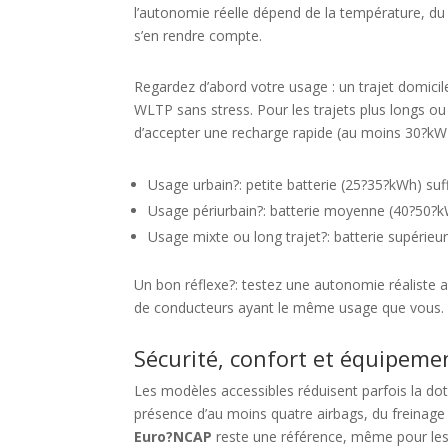
l’autonomie réelle dépend de la température, du 
s’en rendre compte.
Regardez d’abord votre usage : un trajet domicil
WLTP sans stress. Pour les trajets plus longs o
d’accepter une recharge rapide (au moins 30?kW
Usage urbain?: petite batterie (25?35?kWh) suf
Usage périurbain?: batterie moyenne (40?50?k
Usage mixte ou long trajet?: batterie supérieu
Un bon réflexe?: testez une autonomie réaliste a
de conducteurs ayant le même usage que vous.
Sécurité, confort et équipem
Les modèles accessibles réduisent parfois la dota
présence d’au moins quatre airbags, du freinage
Euro?NCAP
reste une référence, même pour les 