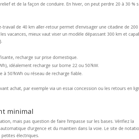
relief et de la façon de conduire. En hiver, on peut perdre 20 à 30 % 
e-travail de 40 km aller-retour permet d’envisager une citadine de 20
u les vacances, mieux vaut viser un modèle dépassant 300 km et capa
).
fisante, recharge sur prise domestique.
Wh), idéalement recharge sur borne 22 ou 50?kW.
re à 50?kWh ou réseau de recharge fiable.
vant achat, par exemple via un essai concession ou les retours en lig
ent minimal
tion, mais pas question de faire l’impasse sur les bases. Vérifiez la
 automatique d’urgence et du maintien dans la voie. Le site de notati
petites électriques.