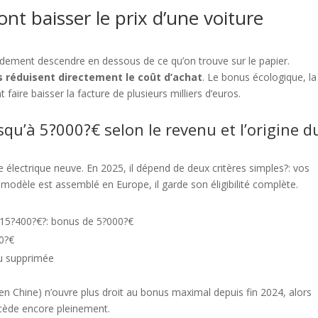
ont baisser le prix d’une voiture
apidement descendre en dessous de ce qu’on trouve sur le papier.
s réduisent directement le coût d’achat
. Le bonus écologique, la
 faire baisser la facture de plusieurs milliers d’euros.
qu’à 5?000?€ selon le revenu et l’origine d
e électrique neuve. En 2025, il dépend de deux critères simples?: vos
le modèle est assemblé en Europe, il garde son éligibilité complète.
à 15?400?€?: bonus de 5?000?€
0?€
ou supprimée
en Chine) n’ouvre plus droit au bonus maximal depuis fin 2024, alors
cède encore pleinement.