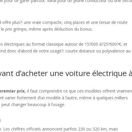
cule pour se garer partout. Idéal pour un jeune conducteur ou une sec
offre plus?: une vraie compacte, cinq places et une tenue de route
 le prix grimpe, même après déduction du bonus.
es électriques au format classique autour de 15?000 à?25?000?€, et
end donc d’abord de votre usage?: courte distance ou polyvalence au
ant d’acheter une voiture électrique 
premier prix
, il faut comprendre ce que ces modèles offrent vraimen
nt varier fortement d’un modèle à l’autre, même à quelques milliers
ue peut changer beaucoup à l’usage.
n
. Les chiffres officiels annoncent parfois 230 ou 320 km, mais