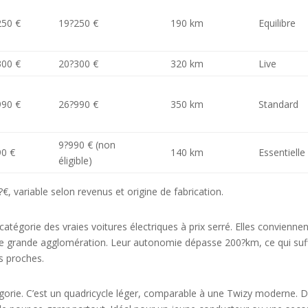
250 €
19?250 €
190 km
Equilibre
300 €
20?300 €
320 km
Live
990 €
26?990 €
350 km
Standard
9?990 € (non
90 €
140 km
Essentielle
éligible)
variable selon revenus et origine de fabrication.
atégorie des vraies voitures électriques à prix serré. Elles convienne
une grande agglomération. Leur autonomie dépasse 200?km, ce qui suff
ds proches.
tégorie. C’est un quadricycle léger, comparable à une Twizy moderne. 