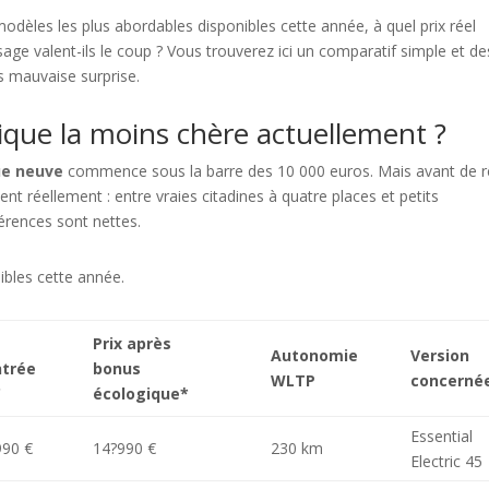
 modèles les plus abordables disponibles cette année, à quel prix réel
sage valent-ils le coup ? Vous trouverez ici un comparatif simple et de
s mauvaise surprise.
trique la moins chère actuellement ?
ue neuve
commence sous la barre des 10 000 euros. Mais avant de r
ient réellement : entre vraies citadines à quatre places et petits
férences sont nettes.
ibles cette année.
Prix après
Autonomie
Version
ntrée
bonus
WLTP
concerné
C
écologique*
Essential
990 €
14?990 €
230 km
Electric 45