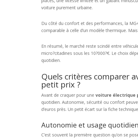
places, une vitesse limitée et un gabarit minus
voiture purement urbaine.
Du côté du confort et des performances, la MG4 
comparable à celle d’un modèle thermique. Mais
En résumé, le marché reste scindé entre véhicul
micro?citadines sous les 10?000?€. Le choix dép
quotidien.
Quels critères comparer av
petit prix ?
Avant de craquer pour une
voiture électrique 
quotidien. Autonomie, sécurité ou confort peuve
d’euros près. Un petit écart sur la fiche techniq
Autonomie et usage quotidie
C’est souvent la première question qu’on se pose