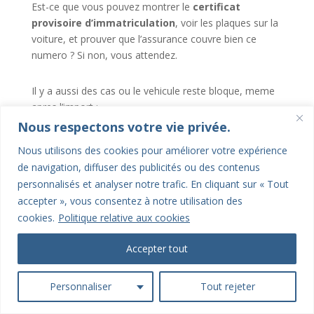
Est-ce que vous pouvez montrer le
certificat
provisoire d’immatriculation
, voir les plaques sur la
voiture, et prouver que l’assurance couvre bien ce
numero ? Si non, vous attendez.
Il y a aussi des cas ou le vehicule reste bloque, meme
apres l’import :
Nous respectons votre vie privée.
dossier provisoire non recevable
Nous utilisons des cookies pour améliorer votre expérience
document manquant ou incoherent
de navigation, diffuser des publicités ou des contenus
assurance refusee sur le numero WW
personnalisés et analyser notre trafic. En cliquant sur « Tout
etape provisoire non finalisee
accepter », vous consentez à notre utilisation des
cookies.
Politique relative aux cookies
À l’étranger
Accepter tout
Pour l’etranger, soyez plus prudent. Un WW francais ne
veut pas dire automatiquement “je peux rouler
Personnaliser
Tout rejeter
partout”. Avant de partir, il faut verifier deux choses
separement : la reconnaissance administrative du WW