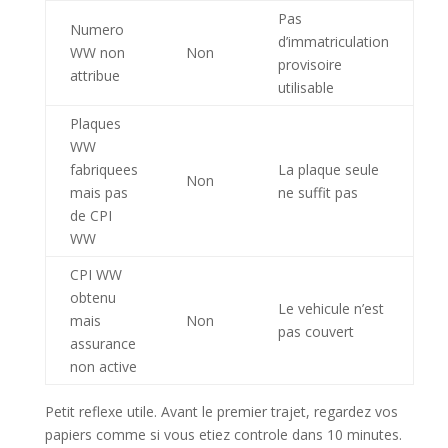
Pas
Numero
d’immatriculation
WW non
Non
provisoire
attribue
utilisable
Plaques
WW
fabriquees
La plaque seule
Non
mais pas
ne suffit pas
de CPI
WW
CPI WW
obtenu
Le vehicule n’est
mais
Non
pas couvert
assurance
non active
Petit reflexe utile. Avant le premier trajet, regardez vos
papiers comme si vous etiez controle dans 10 minutes.