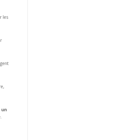
r les
er
agent
re,
 un
.
s