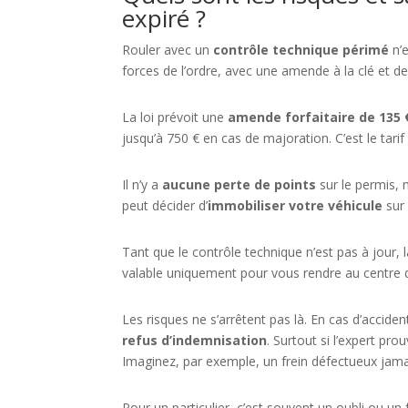
expiré ?
Rouler avec un
contrôle technique périmé
n’e
forces de l’ordre, avec une amende à la clé et d
La loi prévoit une
amende forfaitaire de 135 
jusqu’à 750 € en cas de majoration. C’est le tarif
Il n’y a
aucune perte de points
sur le permis, m
peut décider d’
immobiliser votre véhicule
sur 
Tant que le contrôle technique n’est pas à jour,
valable uniquement pour vous rendre au centre de 
Les risques ne s’arrêtent pas là. En cas d’acciden
refus d’indemnisation
. Surtout si l’expert pr
Imaginez, par exemple, un frein défectueux jam
Pour un particulier, c’est souvent un oubli ou un