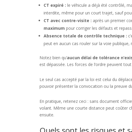
CT expiré :
le véhicule a déjà été contrôlé, ma
interdite, même pour un court trajet, sauf pou
CT avec contre-visite :
après un premier con
maximum
pour corriger les défauts et repasse
Absence totale de contrôle technique :
c’
peut en aucun cas rouler sur la voie publiqu
Notez bien qu’
aucun délai de tolérance n’exi
est dépassée. Les forces de l’ordre peuvent tout à
Le seul cas accepté par la loi est celui du dépl
pouvoir présenter la convocation ou la preuve du
En pratique, retenez ceci : sans document officiel
volant. Même une courte distance peut coûter c
ensuite.
Quels sont les risques et 