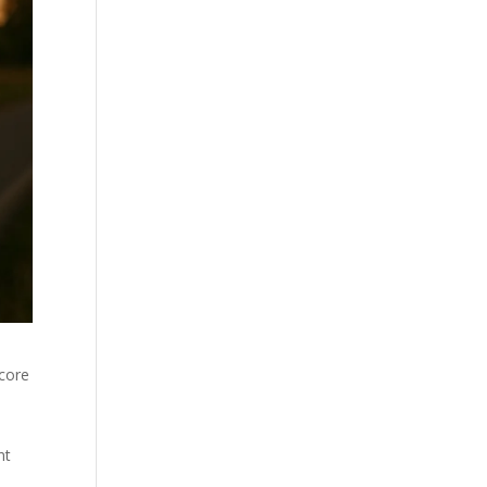
ncore
nt