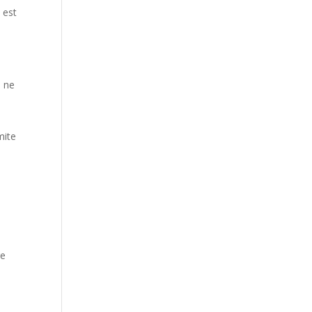
 est
l ne
mite
re