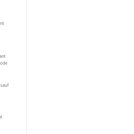
ont
Tant
Code
 sauf
nt