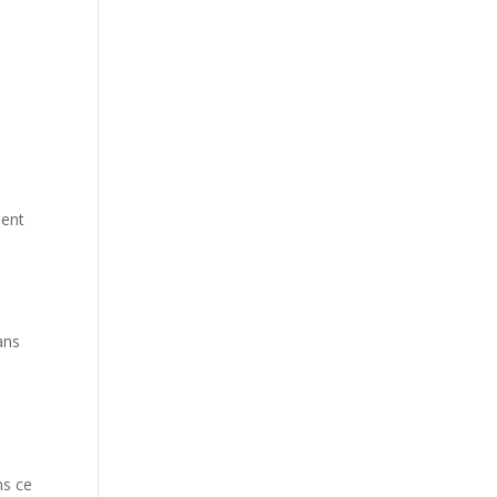
ment
ans
ns ce