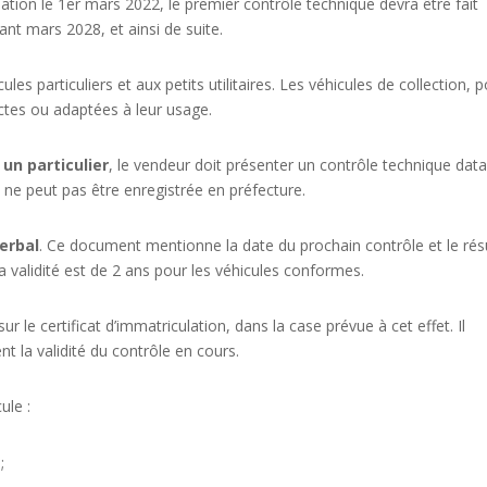
lation le 1er mars 2022, le premier contrôle technique devra être fait
ant mars 2028, et ainsi de suite.
es particuliers et aux petits utilitaires. Les véhicules de collection, p
rictes ou adaptées à leur usage.
un particulier
, le vendeur doit présenter un contrôle technique dat
ne peut pas être enregistrée en préfecture.
erbal
. Ce document mentionne la date du prochain contrôle et le rés
Sa validité est de 2 ans pour les véhicules conformes.
r le certificat d’immatriculation, dans la case prévue à cet effet. Il
nt la validité du contrôle en cours.
ule :
;