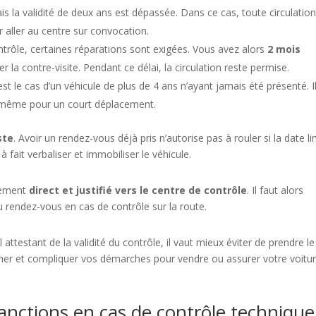
is la validité de deux ans est dépassée. Dans ce cas, toute circulation
r aller au centre sur convocation.
trôle, certaines réparations sont exigées. Vous avez alors
2 mois
r la contre-visite. Pendant ce délai, la circulation reste permise.
est le cas d’un véhicule de plus de 4 ans n’ayant jamais été présenté. I
e, même pour un court déplacement.
ste
. Avoir un rendez-vous déjà pris n’autorise pas à rouler si la date li
 fait verbaliser et immobiliser le véhicule.
acement
direct et justifié vers le centre de contrôle
. Il faut alors
 rendez-vous en cas de contrôle sur la route.
 attestant de la validité du contrôle, il vaut mieux éviter de prendre le
her et compliquer vos démarches pour vendre ou assurer votre voitu
sanctions en cas de contrôle technique