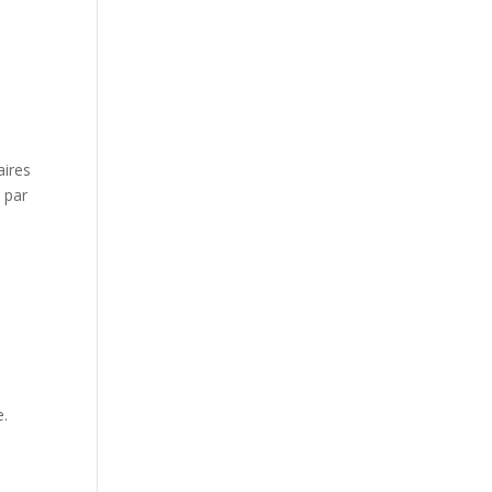
aires
 par
e.