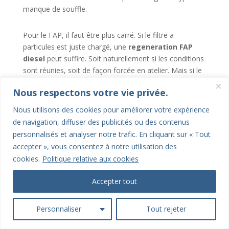
manque de souffle.
Pour le FAP, il faut être plus carré. Si le filtre a
particules est juste chargé, une
regeneration FAP
diesel
peut suffire. Soit naturellement si les conditions
sont réunies, soit de façon forcée en atelier. Mais si le
FAP est trop saturé ou si une autre panne empêche la
Nous respectons votre vie privée.
régénération, ça ne tiendra pas.
Nous utilisons des cookies pour améliorer votre expérience
Petit repère utile. Un additif versé dans le réservoir
de navigation, diffuser des publicités ou des contenus
peut parfois aider sur un encrassement léger. Mais
personnalisés et analyser notre trafic. En cliquant sur « Tout
non, ce n’est pas une réparation magique. S’il y a une
accepter », vous consentez à notre utilisation des
fuite d’air, un capteur faux, un injecteur fatigué ou un
cookies.
Politique relative aux cookies
vrai bouchon dans le FAP, l’additif ne réglera pas le
fond du problème.
Accepter tout
Filtres anciens ou colmatés : remplacement
Personnaliser
Tout rejeter
Admission encrassée : nettoyage ciblé