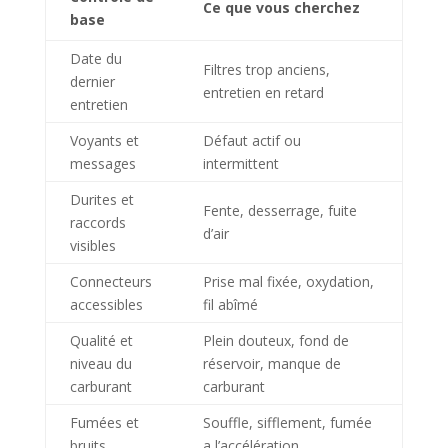
Ce que vous cherchez
base
Date du
Filtres trop anciens,
dernier
entretien en retard
entretien
Voyants et
Défaut actif ou
messages
intermittent
Durites et
Fente, desserrage, fuite
raccords
d’air
visibles
Connecteurs
Prise mal fixée, oxydation,
accessibles
fil abîmé
Qualité et
Plein douteux, fond de
niveau du
réservoir, manque de
carburant
carburant
Fumées et
Souffle, sifflement, fumée
bruits
a l’accélération