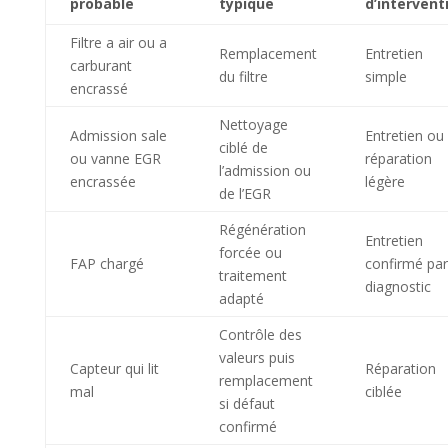
probable
typique
d’intervent
Filtre a air ou a
Remplacement
Entretien
carburant
du filtre
simple
encrassé
Nettoyage
Admission sale
Entretien ou
ciblé de
ou vanne EGR
réparation
l’admission ou
encrassée
légère
de l’EGR
Régénération
Entretien
forcée ou
FAP chargé
confirmé par
traitement
diagnostic
adapté
Contrôle des
valeurs puis
Capteur qui lit
Réparation
remplacement
mal
ciblée
si défaut
confirmé