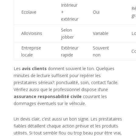
Intérieur
Ré
Ecolave
+
Oui
gr
extérieur
Selon
AlloVoisins
Variable
Lo
jobber
Entreprise
Extérieur
Souvent
C
locale
rapide
non
Les
avis clients
donnent souvent le ton. Quelques
minutes de lecture suffisent pour repérer les
prestataires sérieux?: ponctualité, soin, contact facile.
Vérifiez aussi que le professionnel dispose d’une
assurance responsabilité civile
couvrant les
dommages éventuels sur le véhicule.
Un devis clair, c’est aussi un bon signe. Les prestataires
fiables détaillent chaque action prévue et les produits
utilisés. Si tout semble flou ou trop beau pour être vrai,