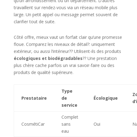
qu’un arrondissement ou un département. D’autres
travaillent sur rendez-vous via un réseau mobile plus
large. Un petit appel ou message permet souvent de
clarifier tout de suite.
Côté offre, mieux vaut un forfait clair qu’une promesse
floue. Comparez les niveaux de détail?: uniquement
extérieur, ou aussi l’intérieur?? Utilisent-ils des produits
écologiques et biodégradables
?? Une prestation
plus chère cache parfois un vrai savoir-faire ou des
produits de qualité supérieure.
Type
Z
Prestataire
de
Écologique
d’
service
Complet
CosmétiCar
sans
Oui
Na
eau