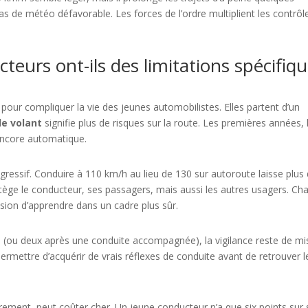
as de météo défavorable. Les forces de l’ordre multiplient les contrôl
teurs ont-ils des limitations spécifiq
à pour compliquer la vie des jeunes automobilistes. Elles partent d’un
le volant
signifie plus de risques sur la route. Les premières années, 
 encore automatique.
ogressif. Conduire à 110 km/h au lieu de 130 sur autoroute laisse plus
otège le conducteur, ses passagers, mais aussi les autres usagers. Ch
ion d’apprendre dans un cadre plus sûr.
ns (ou deux après une conduite accompagnée), la vigilance reste de mi
permettre d’acquérir de vrais réflexes de conduite avant de retrouver l
rement, peut coûter cher. Un jeune conducteur n’a que six points sur