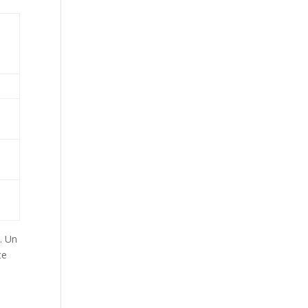
. Un
te