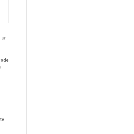
n un
code
u
rte