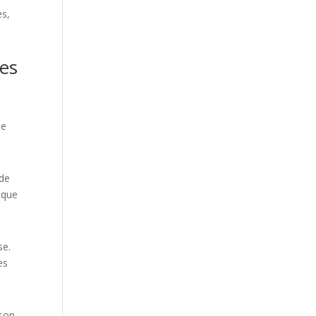
es,
ues
le
 de
aque
se.
es
 son