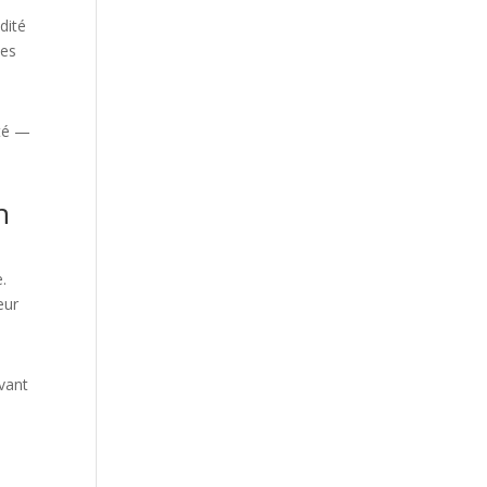
dité
nes
ité —
n
.
eur
ivant