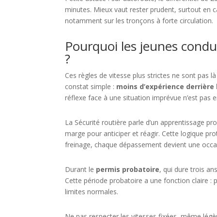
minutes. Mieux vaut rester prudent, surtout en c
notamment sur les tronçons à forte circulation.
Pourquoi les jeunes conduc
?
Ces règles de vitesse plus strictes ne sont pas l
constat simple :
moins d’expérience derrière 
réflexe face à une situation imprévue n’est pas
La Sécurité routière parle d’un apprentissage pr
marge pour anticiper et réagir. Cette logique pr
freinage, chaque dépassement devient une occas
Durant le
permis probatoire
, qui dure trois a
Cette période probatoire a une fonction claire : 
limites normales.
Ne pas respecter les vitesses fixées, même légè