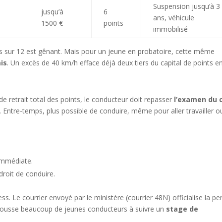
Suspension jusqu’à 3
jusqu’à
6
ans, véhicule
1500 €
points
immobilisé
s sur 12 est gênant. Mais pour un jeune en probatoire, cette même
is
. Un excès de 40 km/h efface déjà deux tiers du capital de points e
de retrait total des points, le conducteur doit repasser
l’examen du 
 Entre-temps, plus possible de conduire, même pour aller travailler o
immédiate.
droit de conduire.
s. Le courrier envoyé par le ministère (courrier 48N) officialise la pe
 pousse beaucoup de jeunes conducteurs à suivre un
stage de