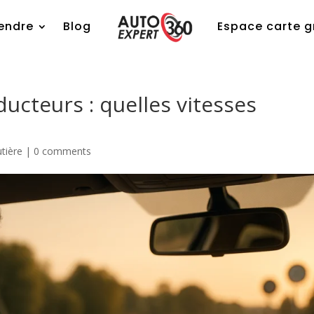
endre
Blog
Espace carte g
ucteurs : quelles vitesses
utière
|
0 comments