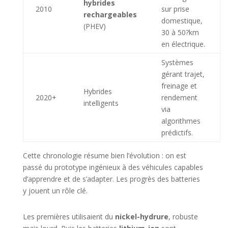
hybrides
2010
sur prise
rechargeables
domestique,
(PHEV)
30 à 50?km
en électrique.
Systèmes
gérant trajet,
freinage et
Hybrides
2020+
rendement
intelligents
via
algorithmes
prédictifs.
Cette chronologie résume bien l’évolution : on est
passé du prototype ingénieux à des véhicules capables
d’apprendre et de s’adapter. Les progrès des batteries
y jouent un rôle clé.
Les premières utilisaient du
nickel-hydrure
, robuste