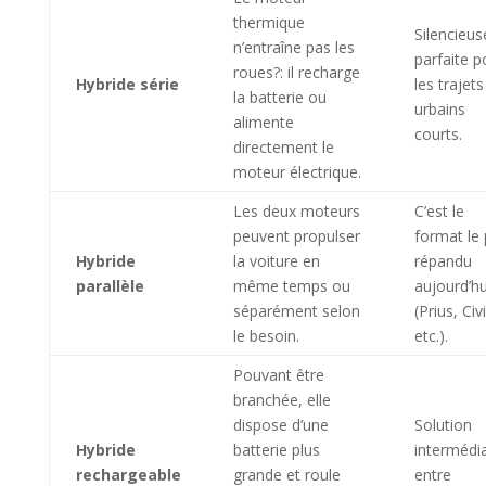
thermique
Silencieus
n’entraîne pas les
parfaite p
roues?: il recharge
Hybride série
les trajets
la batterie ou
urbains
alimente
courts.
directement le
moteur électrique.
Les deux moteurs
C’est le
peuvent propulser
format le 
Hybride
la voiture en
répandu
parallèle
même temps ou
aujourd’hu
séparément selon
(Prius, Civi
le besoin.
etc.).
Pouvant être
branchée, elle
dispose d’une
Solution
Hybride
batterie plus
intermédia
rechargeable
grande et roule
entre