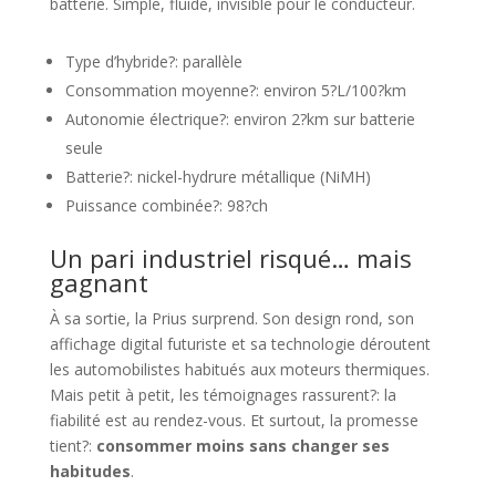
batterie. Simple, fluide, invisible pour le conducteur.
Type d’hybride?: parallèle
Consommation moyenne?: environ 5?L/100?km
Autonomie électrique?: environ 2?km sur batterie
seule
Batterie?: nickel-hydrure métallique (NiMH)
Puissance combinée?: 98?ch
Un pari industriel risqué… mais
gagnant
À sa sortie, la Prius surprend. Son design rond, son
affichage digital futuriste et sa technologie déroutent
les automobilistes habitués aux moteurs thermiques.
Mais petit à petit, les témoignages rassurent?: la
fiabilité est au rendez-vous. Et surtout, la promesse
tient?:
consommer moins sans changer ses
habitudes
.