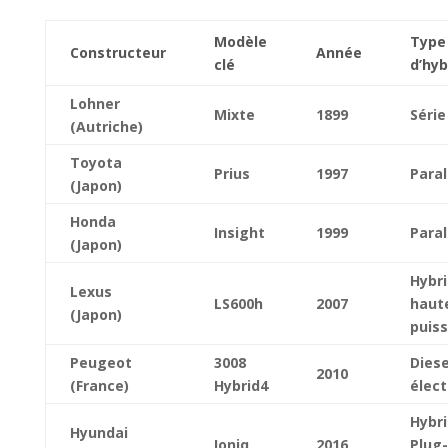
Modèle
Type
Constructeur
Année
clé
d’hyb
Lohner
Mixte
1899
Série
(Autriche)
Toyota
Prius
1997
Paral
(Japon)
Honda
Insight
1999
Paral
(Japon)
Hybr
Lexus
LS600h
2007
haut
(Japon)
puis
Peugeot
3008
Diese
2010
(France)
Hybrid4
élect
Hybri
Hyundai
Ioniq
2016
Plug-