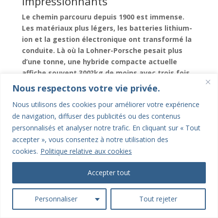
impressionnants
Le chemin parcouru depuis 1900 est immense.
Les matériaux plus légers, les batteries lithium-
ion et la gestion électronique ont transformé la
conduite. Là où la Lohner-Porsche pesait plus
d’une tonne, une hybride compacte actuelle
affiche souvent 300?kg de moins avec trois fois
plus de puissance.
Nous respectons votre vie privée.
Nous utilisons des cookies pour améliorer votre expérience
Autonomie
?: jusqu’à 80?km en électrique sur
de navigation, diffuser des publicités ou des contenus
les hybrides rechargeables.
personnalisés et analyser notre trafic. En cliquant sur « Tout
Poids
?: réduit grâce à l’aluminium et aux
accepter », vous consentez à notre utilisation des
plastiques recyclés.
cookies.
Politique relative aux cookies
Rendement
?: supérieur à 40?%, contre 15?% en
Accepter tout
1900.
Confort
?: silence de roulage et démarrage
sans vibration.
Personnaliser
Tout rejeter