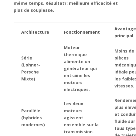
même temps. Résultat?: meilleure efficacité et
plus de souplesse.
Avantage
Architecture
Fonctionnement
principal
Moteur
Moins de
thermique
Série
pièces
alimente un
(Lohner-
mécaniqu
générateur qui
Porsche
idéale po
entraîne les
Mixte)
les faible
moteurs
vitesses.
électriques.
Rendeme
Les deux
plus élev
Parallèle
moteurs
et condui
(hybrides
agissent
fluide sur
modernes)
ensemble sur la
tous type
transmission.
de trajets