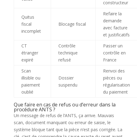
constructeur
Refaire la
Quitus
demande
fiscal
Blocage fiscal
avec facture
incomplet
et justificatifs
CT
Contrôle
Passer un
étranger
technique
contrôle en
expiré
refusé
France
Scan
Renvoi des
illisible ou
Dossier
pièces ou
paiement
suspendu
régularisation
oublié
du paiement
Que faire en cas de refus ou d’erreur dans la
procédure ANTS ?
Un message de refus de l’ANTS, ça arrive. Mauvais
scan, document manquant ou erreur de saisie, le
système bloque tant que la pièce n’est pas corrigée. La
clé, c’est de comprendre la cause exacte du rejet avant