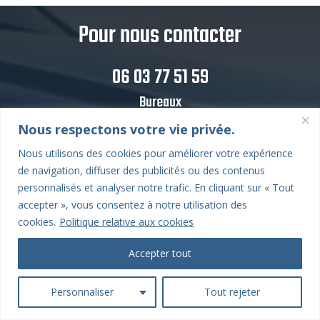
Pour nous contacter
06 03 77 51 59
Bureaux
68 Rue du Général Leclerc
Nous respectons votre vie privée.
78380 Bougival
Nous utilisons des cookies pour améliorer votre expérience
de navigation, diffuser des publicités ou des contenus
Email
personnalisés et analyser notre trafic. En cliquant sur « Tout
Contact@autoexpert360.com
accepter », vous consentez à notre utilisation des
cookies.
Politique relative aux cookies
Horaires d’ouverture
Accepter tout
Lundi : Fermé
Mardi : 10 h 00 – 19 h 00
Personnaliser
Tout rejeter
Mercredi : 10 h 00 – 19 h 00
Jeudi : 10 h 00 – 19 h 00