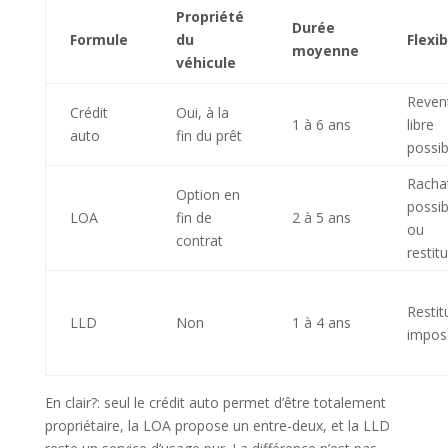
Propriété
Durée
Formule
du
Flexib
moyenne
véhicule
Reven
Crédit
Oui, à la
1 à 6 ans
libre
auto
fin du prêt
possib
Racha
Option en
possib
LOA
fin de
2 à 5 ans
ou
contrat
restit
Restit
LLD
Non
1 à 4 ans
impos
En clair?: seul le crédit auto permet d’être totalement
propriétaire, la LOA propose un entre-deux, et la LLD