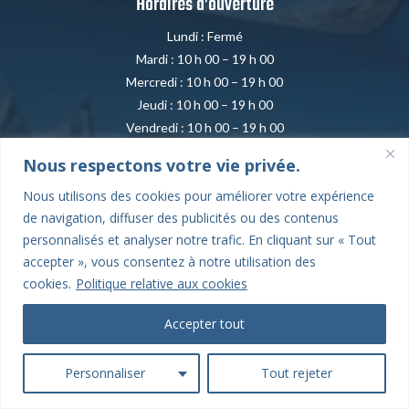
Horaires d’ouverture
Lundi : Fermé
Mardi : 10 h 00 – 19 h 00
Mercredi : 10 h 00 – 19 h 00
Jeudi : 10 h 00 – 19 h 00
Vendredi : 10 h 00 – 19 h 00
Samedi : 10 h 00 – 19 h 00
Nous respectons votre vie privée.
Dimanche : Fermé
Nous utilisons des cookies pour améliorer votre expérience
de navigation, diffuser des publicités ou des contenus
personnalisés et analyser notre trafic. En cliquant sur « Tout
accepter », vous consentez à notre utilisation des
cookies.
Politique relative aux cookies
Nous contacter
Accepter tout
Personnaliser
Tout rejeter