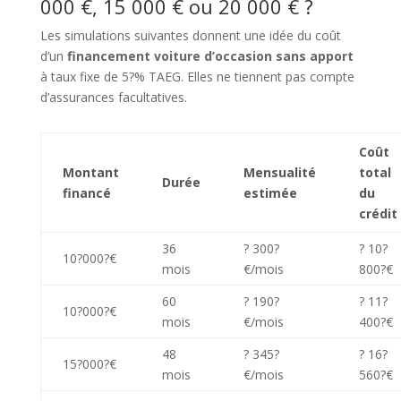
000 €, 15 000 € ou 20 000 € ?
Les simulations suivantes donnent une idée du coût
d’un
financement voiture d’occasion sans apport
à taux fixe de 5?% TAEG. Elles ne tiennent pas compte
d’assurances facultatives.
Coût
Montant
Mensualité
total
Durée
financé
estimée
du
crédit
36
? 300?
? 10?
10?000?€
mois
€/mois
800?€
60
? 190?
? 11?
10?000?€
mois
€/mois
400?€
48
? 345?
? 16?
15?000?€
mois
€/mois
560?€