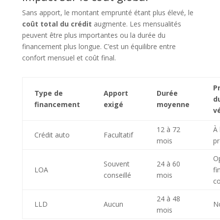
Sans apport, le montant emprunté étant plus élevé, le
coût total du crédit
augmente. Les mensualités
peuvent être plus importantes ou la durée du
financement plus longue. C’est un équilibre entre
confort mensuel et coût final.
P
Type de
Apport
Durée
d
financement
exigé
moyenne
v
12 à 72
À 
Crédit auto
Facultatif
mois
pr
O
Souvent
24 à 60
LOA
fi
conseillé
mois
co
24 à 48
LLD
Aucun
N
mois