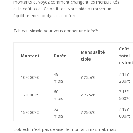
montants et voyez comment changent les mensualités
et le coût total. Ce petit test vous aide à trouver un
équilibre entre budget et confort.
Tableau simple pour vous donner une idée?:
Coût
Mensualité
Montant
Durée
total
cible
estim
48
? 11?
10?000?€
? 235?€
mois
280?€
60
? 13?
12?000?€
? 225?€
mois
500?€
72
? 18?
15?000?€
? 250?€
mois
000?€
L’objectif n’est pas de viser le montant maximal, mais