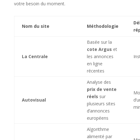
votre besoin du moment.
Dé
Nom du site
Méthodologie
ré
Basée sur la
cote Argus
et
La Centrale
les annonces
Ins
en ligne
récentes
Analyse des
prix de vente
Mo
réels
sur
Autovisual
d’u
plusieurs sites
mi
d’annonces
européens
Algorithme
alimenté par
Mo