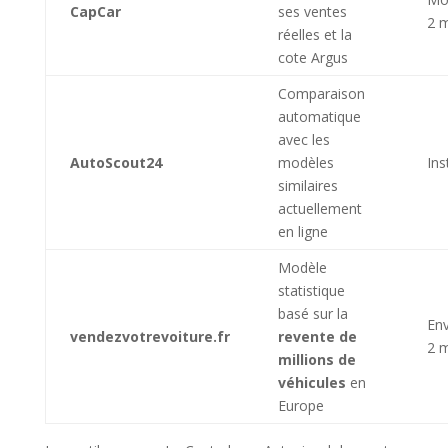
CapCar
ses ventes
2 
réelles et la
cote Argus
Comparaison
automatique
avec les
AutoScout24
modèles
Ins
similaires
actuellement
en ligne
Modèle
statistique
basé sur la
Env
vendezvotrevoiture.fr
revente de
2 
millions de
véhicules
en
Europe