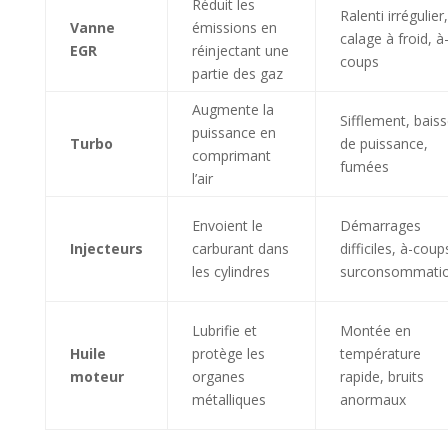
Réduit les
Ralenti irrégulier,
Vanne
émissions en
calage à froid, à
EGR
réinjectant une
coups
partie des gaz
Augmente la
Sifflement, bais
puissance en
Turbo
de puissance,
comprimant
fumées
l’air
Envoient le
Démarrages
Injecteurs
carburant dans
difficiles, à-coup
les cylindres
surconsommati
Lubrifie et
Montée en
Huile
protège les
température
moteur
organes
rapide, bruits
métalliques
anormaux