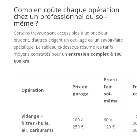
Combien coûte chaque opération
chez un professionnel ou soi-
même ?
Certains travaux sont accessibles à un bricoleur
prudent, d’autres exigent un outillage ou un savoir-faire
spécifique. Le tableau ci-dessous résume les tarifs
moyens constatés pour un
entretien complet à 100
000 km
.
Prix si
Prix en
fait
F
Opération
garage
soi-
c
même
Vidange +
To
100 à
60 à
filtres (huile,
00
250 €
120 €
air, carburant)
0