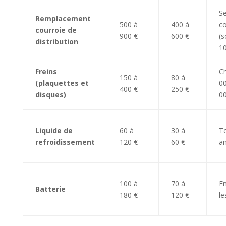
S
Remplacement
500 à
400 à
co
courroie de
900 €
600 €
(s
distribution
1
Freins
C
150 à
80 à
(plaquettes et
00
400 €
250 €
disques)
0
Liquide de
60 à
30 à
To
refroidissement
120 €
60 €
a
100 à
70 à
En
Batterie
180 €
120 €
le