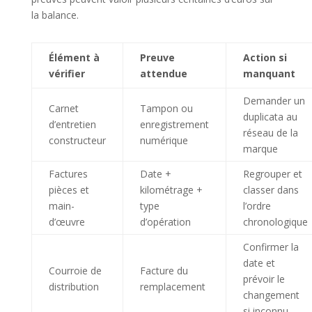
la balance.
Élément à
Preuve
Action si
vérifier
attendue
manquant
Demander un
Carnet
Tampon ou
duplicata au
d’entretien
enregistrement
réseau de la
constructeur
numérique
marque
Factures
Date +
Regrouper et
pièces et
kilométrage +
classer dans
main-
type
l’ordre
d’œuvre
d’opération
chronologique
Confirmer la
date et
Courroie de
Facture du
prévoir le
distribution
remplacement
changement
si inconnu