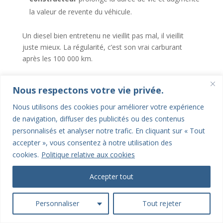
la valeur de revente du véhicule.
Un diesel bien entretenu ne vieillit pas mal, il vieillit
juste mieux. La régularité, c’est son vrai carburant
après les 100 000 km.
Nous respectons votre vie privée.
Nous utilisons des cookies pour améliorer votre expérience
68 Rue du Général Leclerc, 78380 Bougival, France
de navigation, diffuser des publicités ou des contenus
personnalisés et analyser notre trafic. En cliquant sur « Tout
accepter », vous consentez à notre utilisation des
cookies.
Politique relative aux cookies
Accepter tout
Pour nous contacter
Personnaliser
Tout rejeter
06 03 77 51 59