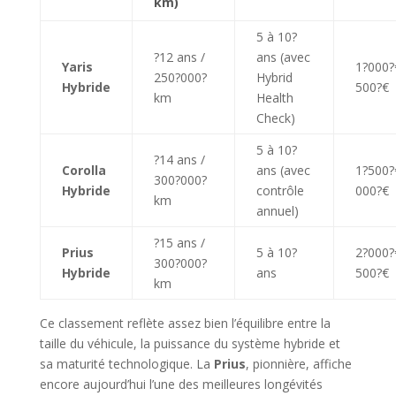
km)
5 à 10?
?12 ans /
ans (avec
Yaris
1?000?
250?000?
Hybrid
Hybride
500?€
km
Health
Check)
5 à 10?
?14 ans /
Corolla
ans (avec
1?500?
300?000?
Hybride
contrôle
000?€
km
annuel)
?15 ans /
Prius
5 à 10?
2?000?
300?000?
Hybride
ans
500?€
km
Ce classement reflète assez bien l’équilibre entre la
taille du véhicule, la puissance du système hybride et
sa maturité technologique. La
Prius
, pionnière, affiche
encore aujourd’hui l’une des meilleures longévités