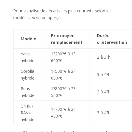
Pour visualiser les écarts les plus courants selon les
modèles, voici un aperçu :
Prix moyen
Durée
Modèle
remplacement
d’intervention
Yaris
1?200?€ à 1?
2 à 3?h
hybride
600?€
Corolla
1?500?€ à 2?
3 à 4?h
hybride
000?€
Prius
1?800?€ à 2?
2 à 4?h
hybride
500?€
C?HR /
1?700?€ à 2?
RAV4
3 à 4?h
400?€
hybrides