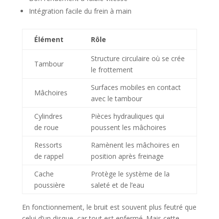
Intégration facile du frein à main
Élément
Rôle
Structure circulaire où se crée
Tambour
le frottement
Surfaces mobiles en contact
Mâchoires
avec le tambour
Cylindres
Pièces hydrauliques qui
de roue
poussent les mâchoires
Ressorts
Ramènent les mâchoires en
de rappel
position après freinage
Cache
Protège le système de la
poussière
saleté et de l’eau
En fonctionnement, le bruit est souvent plus feutré que
celui d’un disque, car tout est enfermé. Mais cette