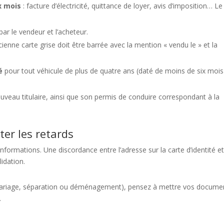
x mois
: facture d’électricité, quittance de loyer, avis d’imposition… Le
par le vendeur et l’acheteur.
ncienne carte grise doit être barrée avec la mention « vendu le » et la
é
pour tout véhicule de plus de quatre ans (daté de moins de six mois
eau titulaire, ainsi que son permis de conduire correspondant à la
ter les retards
nformations. Une discordance entre l’adresse sur la carte d’identité e
lidation.
r mariage, séparation ou déménagement), pensez à mettre vos docume
.