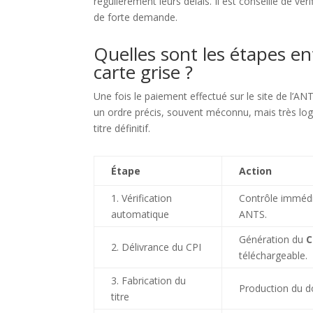
régulièrement leurs délais. Il est conseillé de vé
de forte demande.
Quelles sont les étapes en
carte grise ?
Une fois le paiement effectué sur le site de l’A
un ordre précis, souvent méconnu, mais très lo
titre définitif.
Étape
Action
1. Vérification
Contrôle immédia
automatique
ANTS.
Génération du
C
2. Délivrance du CPI
téléchargeable.
3. Fabrication du
Production du d
titre