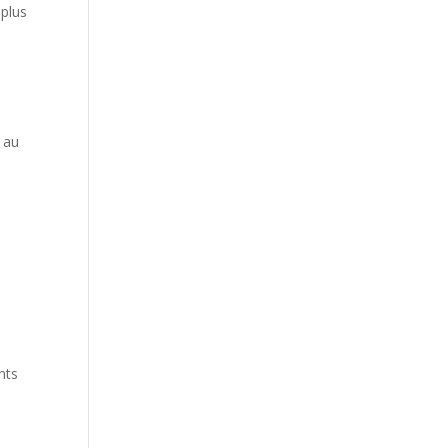
 plus
 au
t
nts