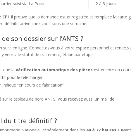
urrier suivi via La Poste.
2 à 3 jours
le
CPI
. Il prouve que la demande est enregistrée et remplace la carte g
tre définitif arrive chez vous sous une semaine.
de son dossier sur l’ANTS ?
 suivi en ligne. Connectez-vous à votre espace personnel et rendez-
y verrez le statut de traitement, étape par étape.
st que la
vérification automatique des pièces
est encore en cours
rtit pour le télécharger.
i indique “en cours de fabrication”.
é sur le tableau de bord ANTS. Vous recevez aussi un mail de
.
du titre définitif ?
à l’Imprimerie Nationale, généralement dans les
48 à 72 heures
suivant