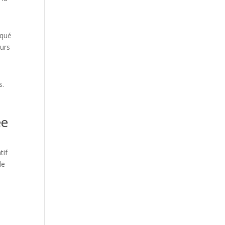
iqué
ours
s.
ée
tif
de