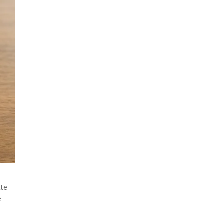
tte
e