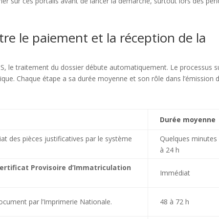
rifier sur ces portails avant de lancer la démarche, surtout lors des pér
tre le paiement et la réception de la
NTS, le traitement du dossier débute automatiquement. Le processus s
gique. Chaque étape a sa durée moyenne et son rôle dans l’émission 
Durée moyenne
t des pièces justificatives par le système
Quelques minutes
à 24 h
ertificat Provisoire d’Immatriculation
Immédiat
ocument par l’Imprimerie Nationale.
48 à 72 h