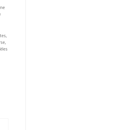
rne
e
tes,
rse,
èles