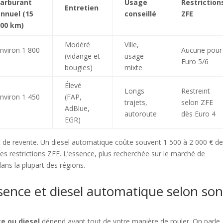
carburant
Usage
Restriction
Entretien
nnuel (15
conseillé
ZFE
000 km)
Modéré
Ville,
nviron 1 800
Aucune pour
(vidange et
usage
€
Euro 5/6
bougies)
mixte
Élevé
Longs
Restreint
nviron 1 450
(FAP,
trajets,
selon ZFE
€
AdBlue,
autoroute
dès Euro 4
EGR)
t et de revente. Un diesel automatique coûte souvent 1 500 à 2 000 € d
 les restrictions ZFE. L’essence, plus recherchée sur le marché de
ans la plupart des régions.
ence et diesel automatique selon so
e ou diesel
dépend avant tout de votre manière de rouler. On parle