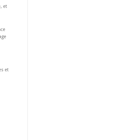
, et
nce
sage
es et