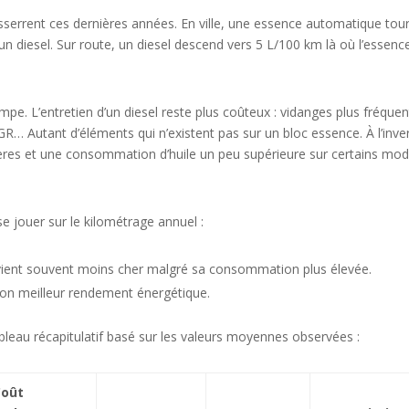
esserrent ces dernières années. En ville, une essence automatique tou
un diesel. Sur route, un diesel descend vers 5 L/100 km là où l’essenc
ompe. L’entretien d’un diesel reste plus coûteux : vidanges plus fréquen
EGR… Autant d’éléments qui n’existent pas sur un bloc essence. À l’inve
ères et une consommation d’huile un peu supérieure sur certains mod
 se jouer sur le kilométrage annuel :
vient souvent moins cher malgré sa consommation plus élevée.
 son meilleur rendement énergétique.
ableau récapitulatif basé sur les valeurs moyennes observées :
Coût