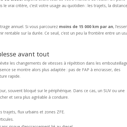
vrai critère, c’est votre usage au quotidien : les trajets, la distance
rage annuel. Si vous parcourez
moins de 15 000 km par an
, l’esse
nir rentable sur la durée. Ce seuil, c’est un peu la frontière entre un u
plesse avant tout
lle évite les changements de vitesses à répétition dans les embouteillag
essence se montre alors plus adaptée : pas de FAP à encrasser, des
ure rapide.
 jour, souvent bloqué sur le périphérique. Dans ce cas, un SUV ou une
cher et sera plus agréable à conduire.
ts trajets, flux urbains et zones ZFE.
rticules.
ns risque d’encrassement lié au diesel.