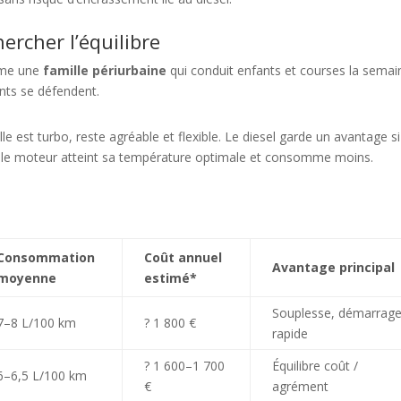
ercher l’équilibre
omme une
famille périurbaine
qui conduit enfants et courses la semai
nts se défendent.
 est turbo, reste agréable et flexible. Le diesel garde un avantage si
r le moteur atteint sa température optimale et consomme moins.
Consommation
Coût annuel
Avantage principal
moyenne
estimé*
Souplesse, démarrag
7–8 L/100 km
? 1 800 €
rapide
? 1 600–1 700
Équilibre coût /
6–6,5 L/100 km
€
agrément