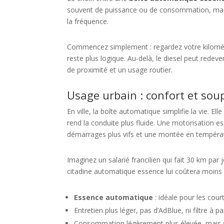
souvent de puissance ou de consommation, mais le 
la fréquence.
Commencez simplement : regardez votre kilomét
reste plus logique. Au-delà, le diesel peut redeve
de proximité et un usage routier.
Usage urbain : confort et sou
En ville, la boîte automatique simplifie la vie. E
rend la conduite plus fluide. Une motorisation 
démarrages plus vifs et une montée en températ
Imaginez un salarié francilien qui fait 30 km par
citadine automatique essence lui coûtera moins 
Essence automatique
: idéale pour les cour
Entretien plus léger, pas d’AdBlue, ni filtre à pa
Consommation légèrement plus élevée, mais sa