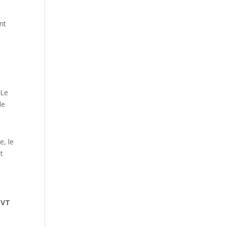
nt
 Le
le
e, le
nt
CVT