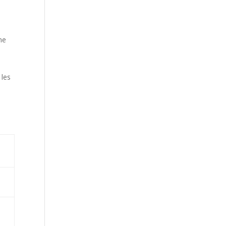
ne
 les
e