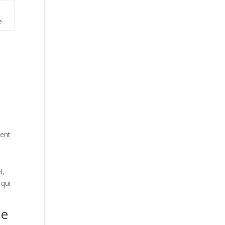
e
ient
l,
 qui
ue