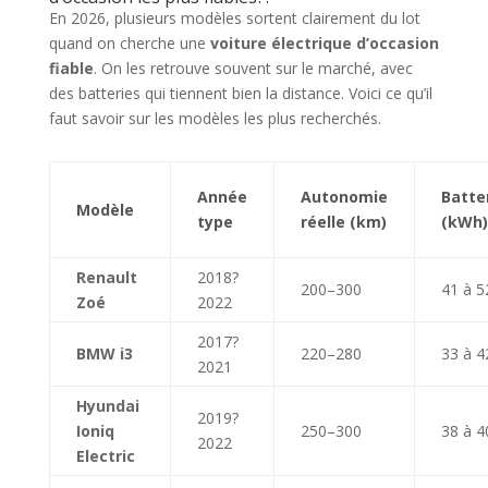
En 2026, plusieurs modèles sortent clairement du lot
quand on cherche une
voiture électrique d’occasion
fiable
. On les retrouve souvent sur le marché, avec
des batteries qui tiennent bien la distance. Voici ce qu’il
faut savoir sur les modèles les plus recherchés.
Année
Autonomie
Batte
Modèle
type
réelle (km)
(kWh)
Renault
2018?
200–300
41 à 5
Zoé
2022
2017?
BMW i3
220–280
33 à 4
2021
Hyundai
2019?
Ioniq
250–300
38 à 4
2022
Electric