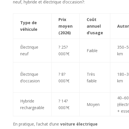
neuf, hybride et électrique d’occasion?:
Prix
Coût
Type de
moyen
annuel
Auto
véhicule
(2026)
d’usage
Électrique
? 25?
350–5
Faible
neuf
000?€
km
Électrique
? 8?
Très
180–3
d’occasion
000?€
faible
km
40–6
Hybride
? 14?
Moyen
(élect
rechargeable
000?€
+ ess
En pratique, l’achat d’une
voiture électrique