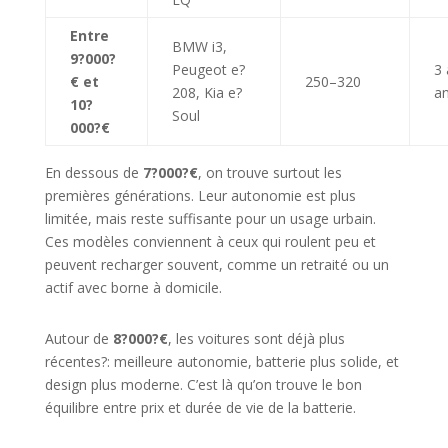
Entre
BMW i3,
9?000?
Peugeot e?
3 
€ et
250–320
208, Kia e?
a
10?
Soul
000?€
En dessous de
7?000?€
, on trouve surtout les
premières générations. Leur autonomie est plus
limitée, mais reste suffisante pour un usage urbain.
Ces modèles conviennent à ceux qui roulent peu et
peuvent recharger souvent, comme un retraité ou un
actif avec borne à domicile.
Autour de
8?000?€
, les voitures sont déjà plus
récentes?: meilleure autonomie, batterie plus solide, et
design plus moderne. C’est là qu’on trouve le bon
équilibre entre prix et durée de vie de la batterie.