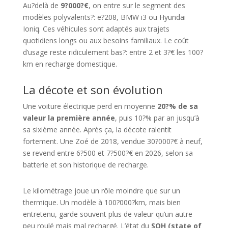
Au?delà de
9?000?€
, on entre sur le segment des
modèles polyvalents?: e?208, BMW i3 ou Hyundai
Ioniq. Ces véhicules sont adaptés aux trajets
quotidiens longs ou aux besoins familiaux. Le coût
d’usage reste ridiculement bas?: entre 2 et 3?€ les 100?
km en recharge domestique.
La décote et son évolution
Une voiture électrique perd en moyenne
20?% de sa
valeur la première année
, puis 10?% par an jusqu’à
sa sixième année. Après ça, la décote ralentit
fortement. Une Zoé de 2018, vendue 30?000?€ à neuf,
se revend entre 6?500 et 7?500?€ en 2026, selon sa
batterie et son historique de recharge.
Le kilométrage joue un rôle moindre que sur un
thermique. Un modèle à 100?000?km, mais bien
entretenu, garde souvent plus de valeur qu’un autre
peu roulé mais mal rechargé. L’état du
SOH (state of