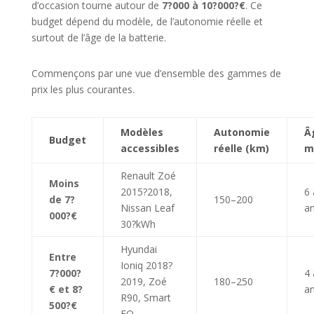
d’occasion tourne autour de
7?000 à 10?000?€
. Ce
budget dépend du modèle, de l’autonomie réelle et
surtout de l’âge de la batterie.
Commençons par une vue d’ensemble des gammes de
prix les plus courantes.
Modèles
Autonomie
Â
Budget
accessibles
réelle (km)
m
Renault Zoé
Moins
2015?2018,
6 
de 7?
150–200
Nissan Leaf
a
000?€
30?kWh
Hyundai
Entre
Ioniq 2018?
7?000?
4 
2019, Zoé
180–250
€ et 8?
a
R90, Smart
500?€
EQ