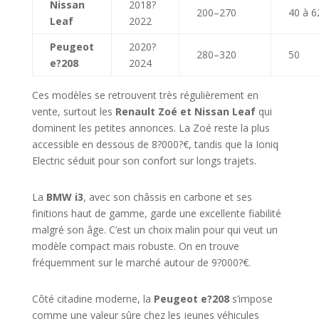
Nissan
2018?
200–270
40 à 6
Leaf
2022
Peugeot
2020?
280–320
50
e?208
2024
Ces modèles se retrouvent très régulièrement en
vente, surtout les
Renault Zoé et Nissan Leaf
qui
dominent les petites annonces. La Zoé reste la plus
accessible en dessous de 8?000?€, tandis que la Ioniq
Electric séduit pour son confort sur longs trajets.
La
BMW i3
, avec son châssis en carbone et ses
finitions haut de gamme, garde une excellente fiabilité
malgré son âge. C’est un choix malin pour qui veut un
modèle compact mais robuste. On en trouve
fréquemment sur le marché autour de 9?000?€.
Côté citadine moderne, la
Peugeot e?208
s’impose
comme une valeur sûre chez les jeunes véhicules