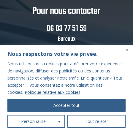
Pour nous contacter
06 03 77 51 59
Bureaux
68 Rue du Général Leclerc
Nous respectons votre vie privée.
78380 Bougival
Nous utilisons des cookies pour améliorer votre expérience
Email
de navigation, diffuser des publicités ou des contenus
personnalisés et analyser notre trafic. En cliquant sur « Tout
Contact@autoexpert360.com
accepter », vous consentez à notre utilisation des
cookies.
Politique relative aux cookies
Horaires d’ouverture
Lundi : Fermé
Accepter tout
Mardi : 10 h 00 – 19 h 00
Mercredi : 10 h 00 – 19 h 00
Personnaliser
Tout rejeter
Jeudi : 10 h 00 – 19 h 00