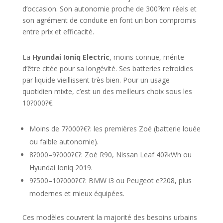
d’occasion. Son autonomie proche de 300?km réels et
son agrément de conduite en font un bon compromis
entre prix et efficacité.
La
Hyundai Ioniq Electric
, moins connue, mérite
d’être citée pour sa longévité. Ses batteries refroidies
par liquide vieillissent très bien. Pour un usage
quotidien mixte, c’est un des meilleurs choix sous les
10?000?€.
Moins de 7?000?€?: les premières Zoé (batterie louée
ou faible autonomie).
8?000–9?000?€?: Zoé R90, Nissan Leaf 40?kWh ou
Hyundai Ioniq 2019.
9?500–10?000?€?: BMW i3 ou Peugeot e?208, plus
modernes et mieux équipées.
Ces modèles couvrent la majorité des besoins urbains