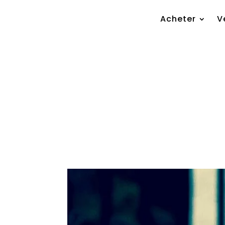
Acheter
Ve
Acheter
V
Voiture occasion à Pa
by
Wissam Kherbek
|
Aug 18, 2025
|
Général