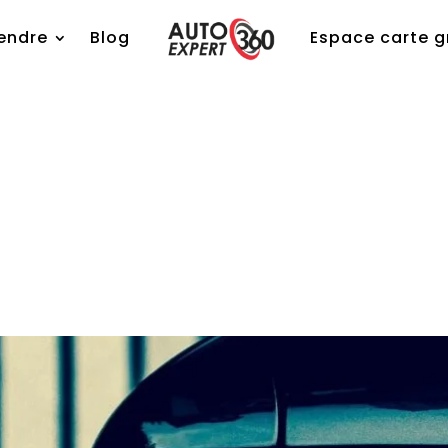
ndre
Blog
Espace carte 
endre
Blog
Espace carte g
ris : tendances 2025