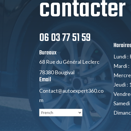
contacter
06 03 77 51 59
Horaire
Bureaux
Lundi :
68 Rue du Général Leclerc
Mardi : 
78380 Bougival
Mercred
Email
Jeudi : 
Contact@autoexpert360.co
Vendredi
m
Samedi :
Dimanc