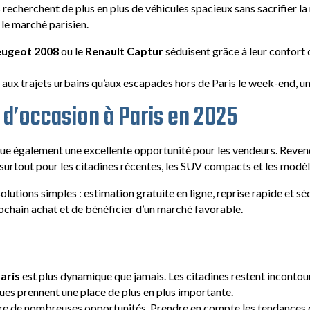
les recherchent de plus en plus de véhicules spacieux sans sacrifier l
le marché parisien.
eugeot 2008
ou le
Renault Captur
séduisent grâce à leur confort d
en aux trajets urbains qu’aux escapades hors de Paris le week-end, un 
 d’occasion à Paris en 2025
ue également une excellente opportunité pour les vendeurs. Reven
, surtout pour les citadines récentes, les SUV compacts et les modè
olutions simples : estimation gratuite en ligne, reprise rapide et 
rochain achat et de bénéficier d’un marché favorable.
aris
est plus dynamique que jamais. Les citadines restent incont
ues prennent une place de plus en plus importante.
fre de nombreuses opportunités. Prendre en compte les tendances d