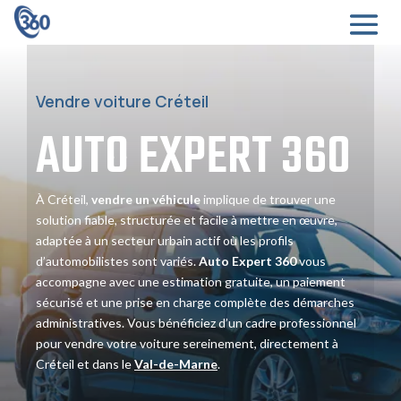
Vendre voiture Créteil
AUTO EXPERT
360
À Créteil,
vendre un véhicule
implique de trouver une
solution fiable, structurée et facile à mettre en œuvre,
adaptée à un secteur urbain actif où les profils
d’automobilistes sont variés.
Auto Expert 360
vous
accompagne avec une estimation gratuite, un paiement
sécurisé et une prise en charge complète des démarches
administratives. Vous bénéficiez d’un cadre professionnel
pour vendre votre voiture sereinement, directement à
Créteil et dans le
Val-de-Marne
.