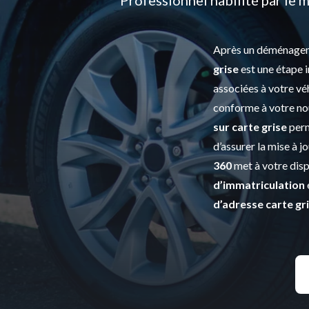
Après un déménagem
grise
est une étape i
associées à votre véh
conforme à votre nou
sur carte grise
perm
d’assurer la mise à j
360
met à votre disp
d’immatriculation
d’adresse carte gr