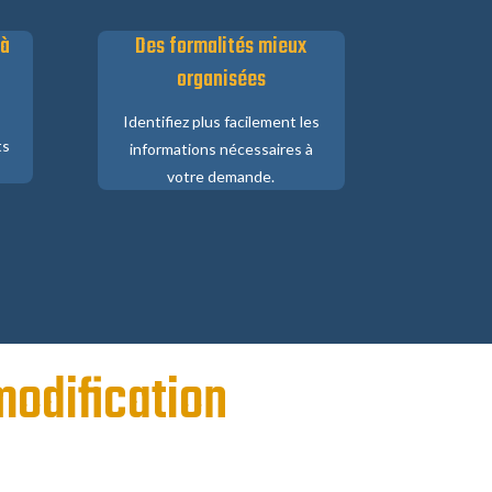
 à
Des formalités mieux
organisées
Identifiez plus facilement les
ts
informations nécessaires à
votre demande.
modification