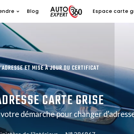
endre
Blog
Espace carte g
’ADRESSE ET MISE À JOUR DU CERTIFICAT
DRESSE CARTE GRISE
e votre démarche pour changer d’adress
ministère de l’Intérieur — N° 286867