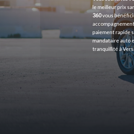
le meilleur prix s
360
vous bénéfici
accompagnement c
paiement rapide s
mandataire auto e
tranquillité à Vers