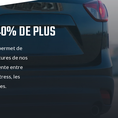
40% DE PLUS
 permet de
tures de nos
ente entre
ress, les
es.