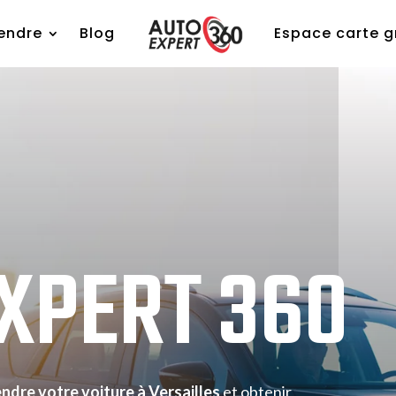
endre
Blog
Espace carte g
EXPERT
360
ndre votre voiture à Versailles
et obtenir