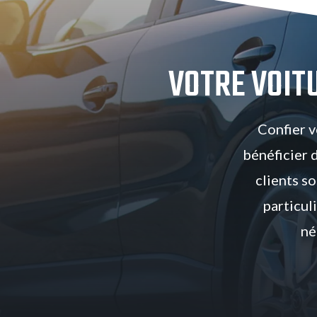
VOTRE VOIT
Confier v
bénéficier 
clients s
particul
né