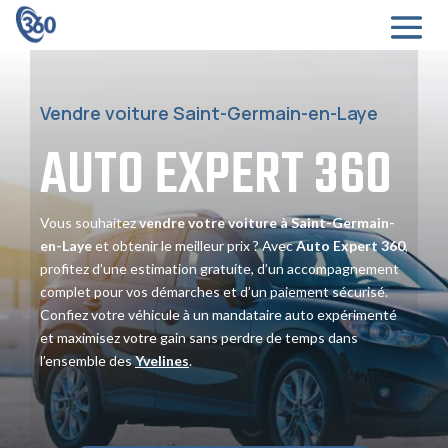
Vendre voiture Saint-Germain-en-Laye
AUTO EXPERT
360
Vous souhaitez
vendre votre voiture à Saint-Germain-
en-Laye
et obtenir le meilleur prix ? Avec
Auto Expert 360
,
profitez d’une estimation gratuite, d’un accompagnement
complet pour vos démarches et d’un paiement sécurisé.
Confiez votre véhicule à un mandataire auto expérimenté
et maximisez votre gain sans perdre de temps dans
l’ensemble des
Yvelines
.