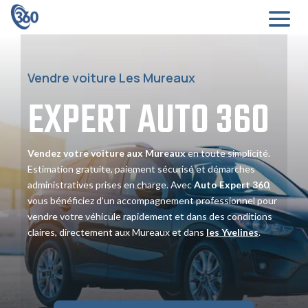
Vendre voiture Les Mureaux
EXPERT
AUTO
360
Vendez votre voiture aux Mureaux
en toute simplicité.
Estimation gratuite, paiement sécurisé et démarches
administratives prises en charge. Avec
Auto Expert 360
,
vous bénéficiez d’un accompagnement professionnel pour
vendre votre véhicule rapidement et dans des conditions
claires, directement aux Mureaux et dans
les Yvelines
.