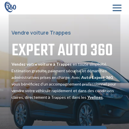
Vendre voiture Trappes
EXPERT
AUTO
360
Vendez votre voiture à Trappes
en toute simplicité.
Estimation gratuite, paiement sécurisé et démarches
administratives prises en charge. Avec
Auto Expert 360
,
vous bénéficiez d’un accompagnement professionnel pour
vendre votre véhicule rapidement et dans des conditions
claires, directement à Trappes et dans les
Yvelines
.