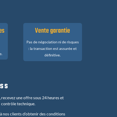
es
Vente garantie
Pas de négociation ni de risques
: la transaction est assurée et
e.
définitive.
ESS
 recevez une offre sous 24 heures et
 contrôle technique.
 nos clients d’obtenir des conditions