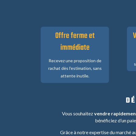
Offre ferme et
V
immédiate
Recevez une proposition de
s
rachat dès l’estimation, sans
attente inutile.
DÉ
Vous souhaitez
vendre rapidement 
bénéficiez d’un pai
Grâce à notre expertise du marché au