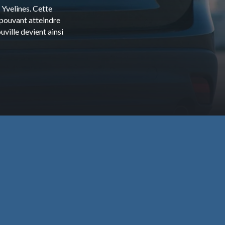
 Yvelines. Cette
 pouvant atteindre
uville devient ainsi