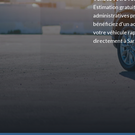
Estimation gratui
administratives p
bénéficiez d’un 
votre véhicule rap
directement à Sar