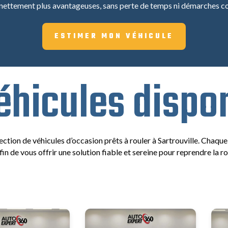
 nettement plus avantageuses, sans perte de temps ni démarches c
ESTIMER MON VÉHICULE
éhicules dispo
tion de véhicules d’occasion prêts à rouler à Sartrouville. Chaqu
fin de vous offrir une solution fiable et sereine pour reprendre la r