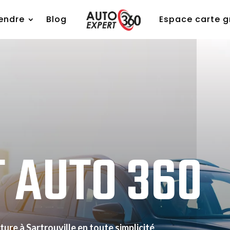
endre
Blog
Espace carte g
T
AUTO
360
ure à Sartrouville en toute simplicité
.