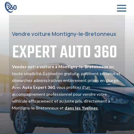
Vendre voiture Montigny-le-Bretonneux
EXPERT
AUTO
360
Vendez votre voiture à Montigny-le-Bretonneux
en
toute simplicité. Estimation gratuite, paiement sécurisé et
démarches administratives entièrement prises en charge.
Avec
Auto Expert 360
, vous profitez d’un
accompagnement professionnel pour vendre votre
véhicule efficacement et au juste prix, directement à
Montigny-le-Bretonneux et
dans les Yvelines
.