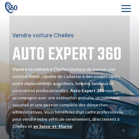
Vendre voiture Chelles
AUTO EXPERT
360
Vendre sa voiture à Chelles
implique de trouver une
solution fiable, capable de s’adapter à des usages variés,
entre déplacements quotidiens, besoins familiaux et
contraintes professionnelles.
Auto Expert 360
vous
accompagne avec une estimation gratuite, un paiement
sécurisé et une gestion complète des démarches
administratives. Vous bénéficiez d’un cadre professionnel
pour vendre votre véhicule sereinement, directement à
Chelles et
en Seine-et-Marne
.