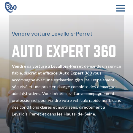
Vendre voiture Levallois-Perret
AUTO EXPERT
360
Vendre sa voiture à Levallois-Perret
demande un service
fiable, discret et efficace.
Auto Expert 360
vous
accompagne avec une estimation gratuite, un paiement
sécurisé et une prise en charge complète des démarches
administratives. Vous bénéficiez d’un accompagnement
professionnel pour vendre votre véhicule rapidement, dans
des conditions claires et maîtrisées, directement à
Levallois-Perret et dans
les Hauts-de-Seine
.