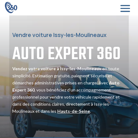
Vendre voiture Issy-les-Moulineaux
AUTO EXPERT
360
Vendez votre voiture à Issy-les-Moulineaux
en toute
simplicité. Estimation gratuite, paiement sécurisé et
démarches administratives prises en charge. Avec
Auto
Expert 360
, vous bénéficiez d’un accompagnement
professionnel pour vendre votre véhicule rapidement et
dans des conditions claires, directement à Issy-les-
Moulineaux et dans les
Hauts-de-Seine
.