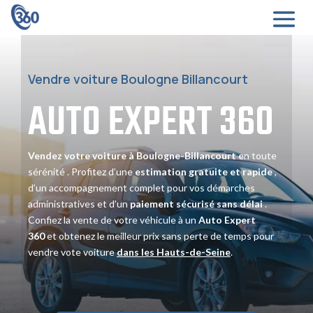
Vendre voiture Boulogne Billancourt
AUTO EXPERT
360
Vendez votre voiture à Boulogne-Billancourt e
n toute
sérénité
. Profitez d’une
estimation gratuite et rapide
,
d’un accompagnement complet pour vos démarches
administratives et d’un
paiement sécurisé sans délai
.
Confiez la vente de votre véhicule à un
Auto Expert
360
et obtenez le meilleur prix sans perte de temps pour
vendre vote voiture
dans les Hauts-de-Seine
.