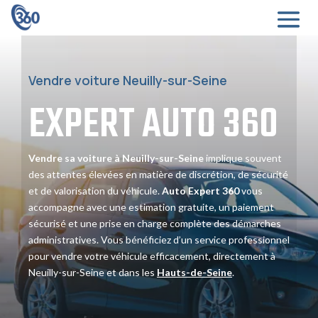
Vendre voiture Neuilly-sur-Seine
EXPERT
AUTO
360
Vendre sa voiture à Neuilly-sur-Seine
implique souvent
des attentes élevées en matière de discrétion, de sécurité
et de valorisation du véhicule.
Auto Expert 360
vous
accompagne avec une estimation gratuite, un paiement
sécurisé et une prise en charge complète des démarches
administratives. Vous bénéficiez d’un service professionnel
pour vendre votre véhicule efficacement, directement à
Neuilly-sur-Seine et dans les
Hauts-de-Seine
.