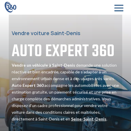
Vendre voiture Saint-Denis
AUTO EXPERT
360
Vendre un véhicule à Saint-Denis
demande une solution
réactive et bien encadrée, capable de s’adapter à un
environnement urbain dense et à des usages très variés.
Auto Expert 360
accompagne les automobilistes avec une
estimation gratuite, un paiement sécurisé et une prise en
charge complète des démarches administratives. Vous
disposez d’un cadre professionnel pour vendre votre
voiture dans des conditions claires et maîtrisées,
directement à Saint-Denis et en
Seine-Saint-Denis
.