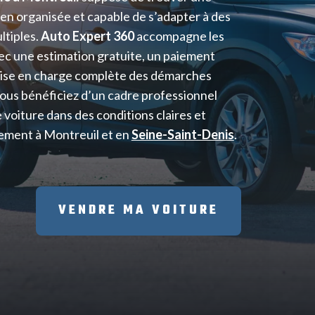
ien organisée et capable de s’adapter à des
ltiples.
Auto Expert 360
accompagne les
ec une estimation gratuite, un paiement
rise en charge complète des démarches
Vous bénéficiez d’un cadre professionnel
voiture dans des conditions claires et
tement à Montreuil et en
Seine-Saint-Denis
.
VENDRE MA VOITURE