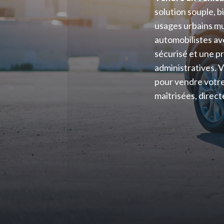
solution souple, b
usages urbains mu
automobilistes av
sécurisé et une p
administratives. 
pour vendre votre 
maîtrisées, direc