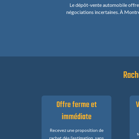
Le dépôt-vente automobile offre u
négociations incertaines. À Montre
Rach
Offre ferme et
V
immédiate
Recevez une proposition de
s
rachat dès l’estimation, sans