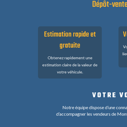
Dépôt-vent
Estimation rapide et
V
gratuite
Vo
li
Obtenez rapidement une
estimation claire de la valeur de
votre véhicule.
VOTRE V
Notre équipe dispose d’une conna
d’accompagner les vendeurs de Montr