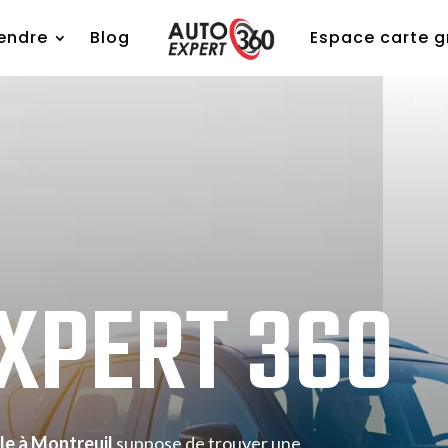
endre
Blog
Espace carte g
EXPERT
360
le à Montreuil
suppose de trouver une